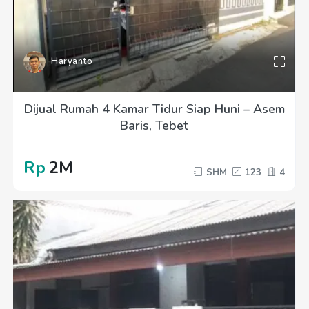
Haryanto
Dijual Rumah 4 Kamar Tidur Siap Huni – Asem
Baris, Tebet
Rp
2M
SHM
123
4