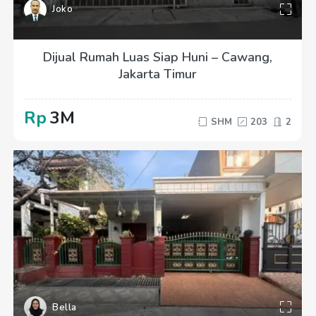
Joko
Dijual Rumah Luas Siap Huni – Cawang,
Jakarta Timur
Rp
3M
SHM
203
2
Bella