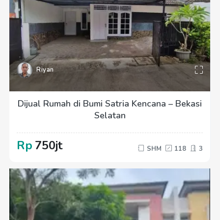
Riyan
Dijual Rumah di Bumi Satria Kencana – Bekasi
Selatan
Rp
750jt
SHM
118
3