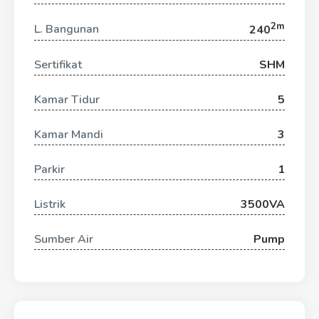
2m
L. Bangunan
240
Sertifikat
SHM
Kamar Tidur
5
Kamar Mandi
3
Parkir
1
Listrik
3500VA
Sumber Air
Pump