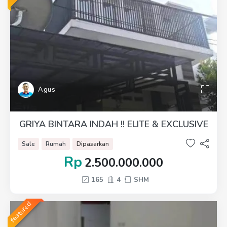
Agus
GRIYA BINTARA INDAH !! ELITE & EXCLUSIVE
Sale
Rumah
Dipasarkan
Rp
2.500.000.000
165
4
SHM
featured