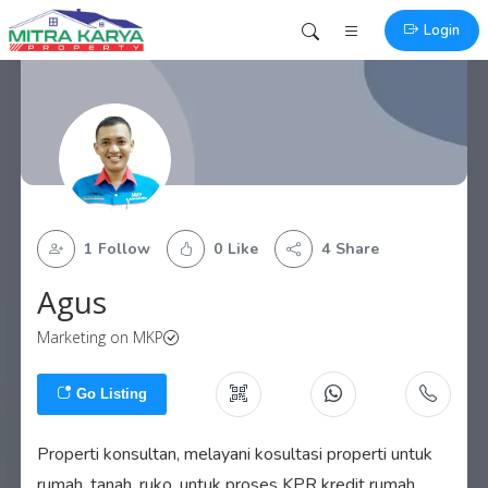
Login
1
Follow
0
Like
4
Share
Agus
Marketing on
MKP
Go Listing
Properti konsultan, melayani kosultasi properti untuk
rumah, tanah, ruko. untuk proses KPR kredit rumah