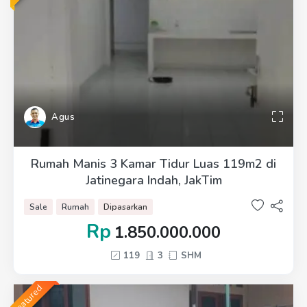
Agus
Rumah Manis 3 Kamar Tidur Luas 119m2 di
Jatinegara Indah, JakTim
Sale
Rumah
Dipasarkan
Rp
1.850.000.000
119
3
SHM
featured