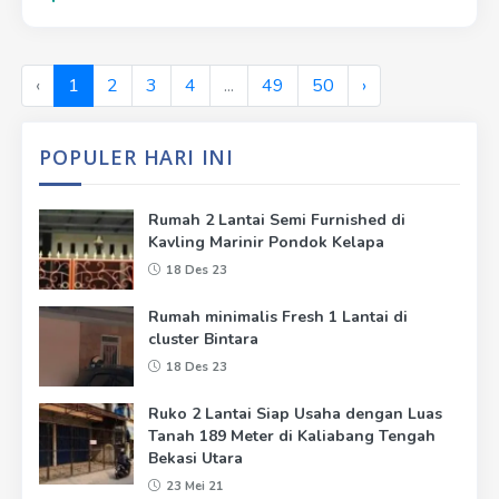
‹
1
2
3
4
...
49
50
›
POPULER HARI INI
Rumah 2 Lantai Semi Furnished di
Kavling Marinir Pondok Kelapa
18 Des 23
Rumah minimalis Fresh 1 Lantai di
cluster Bintara
18 Des 23
Ruko 2 Lantai Siap Usaha dengan Luas
Tanah 189 Meter di Kaliabang Tengah
Bekasi Utara
23 Mei 21