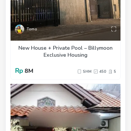
Tomo
New House + Private Pool – Billymoon
Exclusive Housing
Rp
8M
SHM
450
5