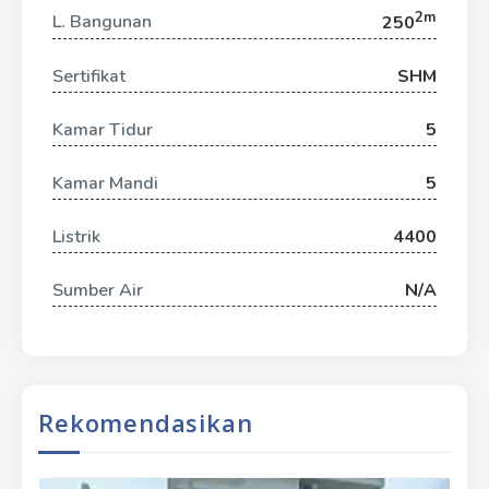
2m
L. Bangunan
250
Sertifikat
SHM
Kamar Tidur
5
Kamar Mandi
5
Listrik
4400
Sumber Air
N/A
Rekomendasikan